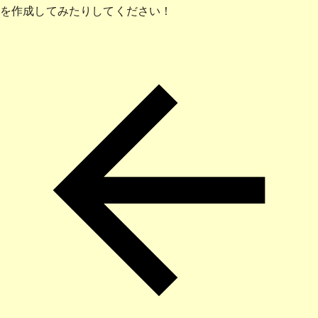
を作成してみたりしてください！